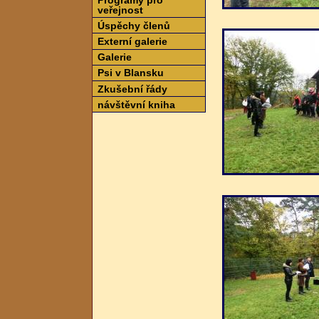
veřejnost
Úspěchy členů
Externí galerie
Galerie
Psi v Blansku
Zkušební řády
návštěvní kniha