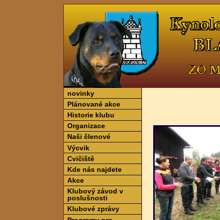
novinky
Plánované akce
Historie klubu
Organizace
Naši členové
Výcvik
Cvičiště
Kde nás najdete
Akce
Klubový závod v
poslušnosti
Klubové zprávy
Programy pro